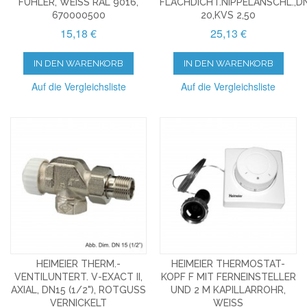
FÜHLER, WEISS RAL 9016, 6
FLACHDICHT.NIPPELANSCHL.,D
70000500
20,KVS 2,50
15,18 €
25,13 €
IN DEN WARENKORB
IN DEN WARENKORB
Auf die Vergleichsliste
Auf die Vergleichsliste
HEIMEIER THERM.-
HEIMEIER THERMOSTAT-
VENTILUNTERT. V-EXACT II,
KOPF F MIT FERNEINSTELLER
AXIAL, DN15 (1/2"), ROTGUSS
UND 2 M KAPILLARROHR,
VERNICKELT
WEISS