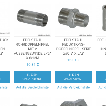
STÜCK
EDELSTAHL
EDELSTAHL
EDEL
ROHRDOPPELNIPPEL
REDUKTIONS-
EN,
MIT 2
DOPPELNIPPEL, SERIE
IN
/2"
AUSSENGEWINDE, 1/2" X
245, 1" X 1/2"
60MM
15,01 €
10,81 €
IN DEN
IN DEN
B
WARENKORB
WARENKORB
sliste
Auf die Vergleichsliste
Auf die Vergleichsliste
Auf d