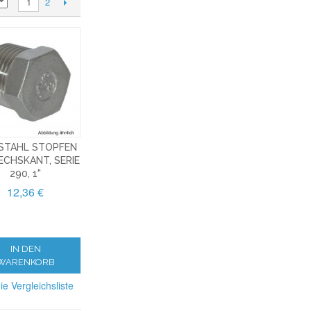
2
1
STAHL STOPFEN
ECHSKANT, SERIE
290, 1"
12,36 €
IN DEN
WARENKORB
ie Vergleichsliste