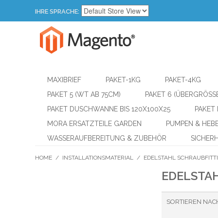
IHRE SPRACHE:
MAXIBRIEF
PAKET-1KG
PAKET-4KG
PAKET 5 (WT AB 75CM)
PAKET 6 (ÜBERGRÖSSE
PAKET DUSCHWANNE BIS 120X100X25
PAKET
MORA ERSATZTEILE GARDEN
PUMPEN & HEB
WASSERAUFBEREITUNG & ZUBEHÖR
SICHER
HOME
/
INSTALLATIONSMATERIAL
/
EDELSTAHL SCHRAUBFITT
EDELSTA
SORTIEREN NAC