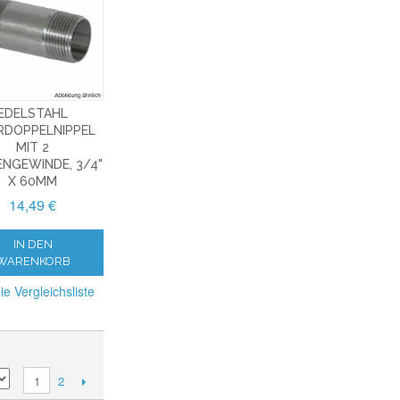
EDELSTAHL
RDOPPELNIPPEL
MIT 2
NGEWINDE, 3/4" X
60MM
14,49 €
IN DEN
WARENKORB
ie Vergleichsliste
2
1