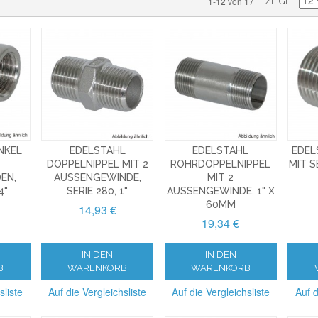
1-12 von 17
ZEIGE
NKEL
EDELSTAHL
EDELSTAHL
EDEL
DOPPELNIPPEL MIT 2
ROHRDOPPELNIPPEL
MIT S
EN,
AUSSENGEWINDE, S
MIT 2
4"
ERIE 280, 1"
AUSSENGEWINDE, 1" X 6
0MM
14,93 €
19,34 €
IN DEN
IN DEN
B
WARENKORB
WARENKORB
sliste
Auf die Vergleichsliste
Auf die Vergleichsliste
Auf d