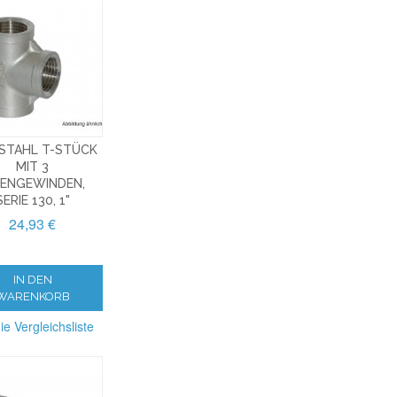
STAHL T-STÜCK
MIT 3
NENGEWINDEN,
SERIE 130, 1"
24,93 €
IN DEN
WARENKORB
ie Vergleichsliste