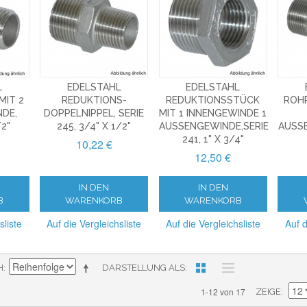
L
EDELSTAHL
EDELSTAHL
MIT 2
REDUKTIONS-
REDUKTIONSSTÜCK
ROH
E, S
DOPPELNIPPEL, SERIE
MIT 1 INNENGEWINDE 1
2"
245, 3/4" X 1/2"
AUSSENGEWINDE,SERIE 2
AUSSE
41, 1" X 3/4"
10,22 €
12,50 €
IN DEN
IN DEN
B
WARENKORB
WARENKORB
sliste
Auf die Vergleichsliste
Auf die Vergleichsliste
Auf d
H
DARSTELLUNG ALS
1-12 von 17
ZEIGE