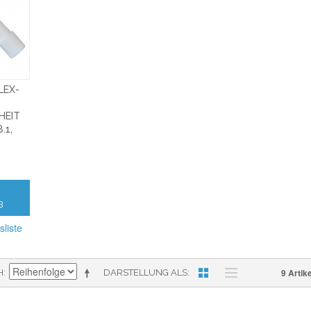
LEX-
HEIT
.1,
B
sliste
9 Artike
H
DARSTELLUNG ALS