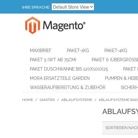
IHRE SPRACHE:
MAXIBRIEF
PAKET-1KG
PAKET-4KG
PAKET 5 (WT AB 75CM)
PAKET 6 (ÜBERGRÖSSE
PAKET DUSCHWANNE BIS 120X100X25
PAKET
MORA ERSATZTEILE GARDEN
PUMPEN & HEB
WASSERAUFBEREITUNG & ZUBEHÖR
SICHER
HOME
/
SANITÄR
/
ABLAUFSYSTEME
/
ABLAUFSYSTEME BA
ABLAUFS
SORTIEREN NAC