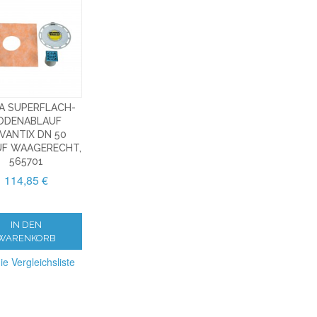
A SUPERFLACH-
ODENABLAUF
VANTIX DN 50
UF WAAGERECHT,
565701
114,85 €
IN DEN
WARENKORB
ie Vergleichsliste