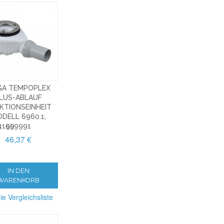
GA TEMPOPLEX
LUS-ABLAUF
KTIONSEINHEIT
DELL 6960.1,
4100
559991
46,37 €
IN DEN
WARENKORB
ie Vergleichsliste