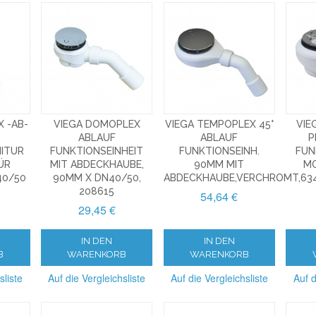
X -AB-
VIEGA DOMOPLEX
VIEGA TEMPOPLEX 45°
VIE
ABLAUF
ABLAUF
P
ITUR
FUNKTIONSEINHEIT
FUNKTIONSEINH.
FUN
FÜR
MIT ABDECKHAUBE,
90MM MIT
MO
40/50
90MM X DN40/50,
ABDECKHAUBE,VERCHROMT,63
208615
54,64 €
29,45 €
IN DEN
IN DEN
B
WARENKORB
WARENKORB
sliste
Auf die Vergleichsliste
Auf die Vergleichsliste
Auf d