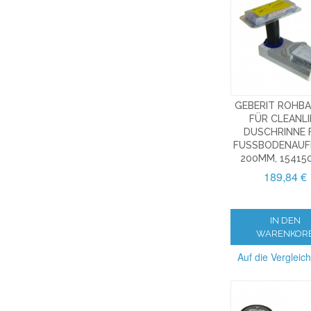
GEBERIT ROHB
FÜR CLEANLI
DUSCHRINNE 
FUSSBODENAUFB.
00MM, 154150
189,84 €
IN DEN
WARENKOR
Auf die Vergleich