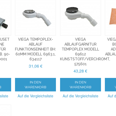
AUSET
VIEGA TEMPOPLEX-
VIEGA
VIEG
NE
ABLAUF
ABLAUFGARNITUR
B
FÜR
FUNKTIONSEINHEIT BH:
TEMPOPLEX MODELL
AD
 90-2
60MM MODELL 6963.1,
69612
ABLA
001
634117
KUNSTSTOFF/VERCHROMT,
575601
31,06 €
43,28 €
IN DEN
IN DEN
B
WARENKORB
WARENKORB
sliste
Auf die Vergleichsliste
Auf die Vergleichsliste
Auf d